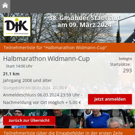
38. Gmünder Stadtlauf
am 09. März 2024
Teilnehmerliste für "Halbmarathon Widmann-Cup"
Halbmarathon Widmann-Cup
belegte
Startplätze:
Start 14:00 Uhr
293
21,1 km
Jahrgang 2008 und älter
20,00 €
Startgebühr
bis 06.03.2024
Anmeldeschluss 06.03.2024 23:59 Uhr -
jetzt anmelden
Nachmeldung vor Ort möglich + 5,00 €
zurück zur Übersicht
Teilnehmerliste (über die Eingabefelder in der ersten Zeile