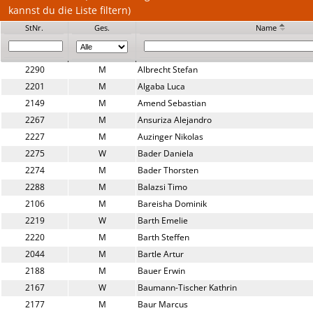
kannst du die Liste filtern)
StNr.
Ges.
Name
2290
M
Albrecht Stefan
2201
M
Algaba Luca
2149
M
Amend Sebastian
2267
M
Ansuriza Alejandro
2227
M
Auzinger Nikolas
2275
W
Bader Daniela
2274
M
Bader Thorsten
2288
M
Balazsi Timo
2106
M
Bareisha Dominik
2219
W
Barth Emelie
2220
M
Barth Steffen
2044
M
Bartle Artur
2188
M
Bauer Erwin
2167
W
Baumann-Tischer Kathrin
2177
M
Baur Marcus