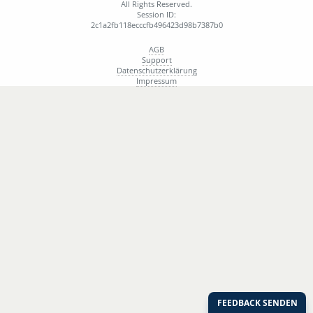
All Rights Reserved.
Session ID:
2c1a2fb118ecccfb496423d98b7387b0
AGB
Support
Datenschutzerklärung
Impressum