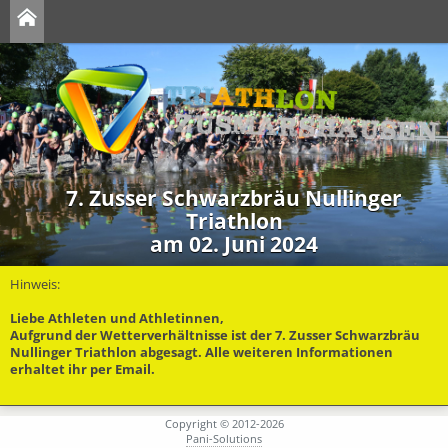
7. Zusser Schwarzbräu Nullinger
Triathlon
am 02. Juni 2024
Hinweis:
Liebe Athleten und Athletinnen,
Aufgrund der Wetterverhältnisse ist der 7. Zusser Schwarzbräu
Nullinger Triathlon abgesagt. Alle weiteren Informationen
erhaltet ihr per Email.
Copyright © 2012-2026
Pani-Solutions