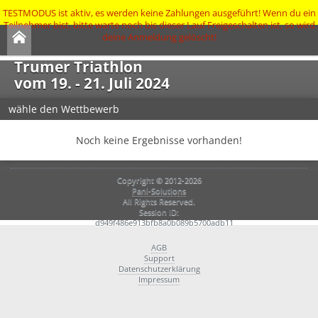
TESTMODUS ist aktiv, es werden keine Zahlungen ausgeführt! Wenn du ein
Teilnehmer bist, bitte warte noch bis dieser Lauf Freigeschalten ist, so wird
deine Anmeldung gelöscht!
Trumer Triathlon
vom 19. - 21. Juli 2024
wähle den Wettbewerb
Noch keine Ergebnisse vorhanden!
Copyright © 2012-2026
Pani-Solutions
All Rights Reserved.
Session ID:
d949f486e913bfb8a0b089b5700adb11
AGB
Support
Datenschutzerklärung
Impressum