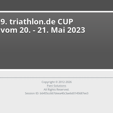
9. triathlon.de CUP
vom 20. - 21. Mai 2023
Copyright © 2012-2026
Pani-Solutions
All Rights Reserved.
Session ID: b6455cc667deea40c3ae6d0145687ee3