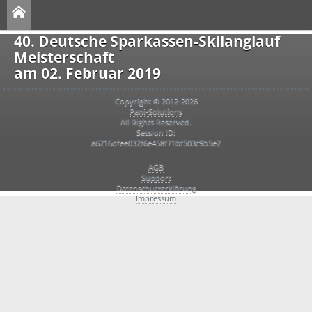
40. Deutsche Sparkassen-Skilanglauf
Meisterschaft
am 02. Februar 2019
Copyright © 2012-2026
Pani-Solutions
All Rights Reserved.
Session ID:
a6216dfee032f6e458f71bf503c9b5e2
AGB
Support
Datenschutzerklärung
Impressum