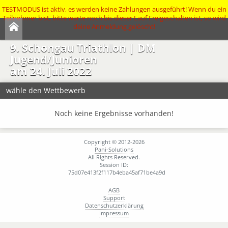
TESTMODUS ist aktiv, es werden keine Zahlungen ausgeführt! Wenn du ein
Teilnehmer bist, bitte warte noch bis dieser Lauf Freigeschalten ist, so wird
deine Anmeldung gelöscht!
9. Schongau Triathlon | DM
Jugend/Junioren
am 24. Juli 2022
wähle den Wettbewerb
Noch keine Ergebnisse vorhanden!
Copyright © 2012-2026
Pani-Solutions
All Rights Reserved.
Session ID:
75d07e413f2f117b4eba45af71be4a9d
AGB
Support
Datenschutzerklärung
Impressum