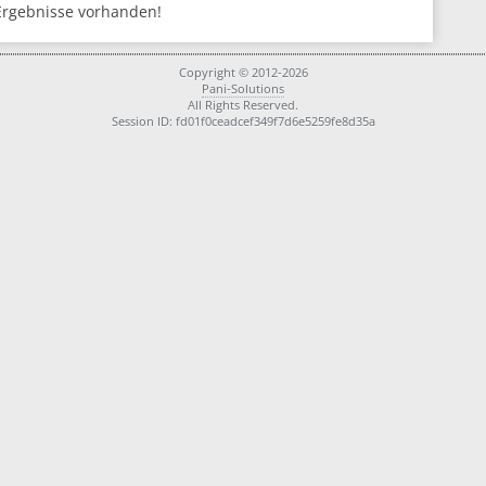
Ergebnisse vorhanden!
Copyright © 2012-2026
Pani-Solutions
All Rights Reserved.
Session ID: fd01f0ceadcef349f7d6e5259fe8d35a