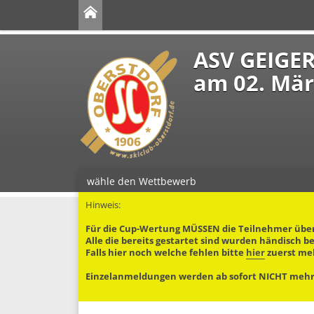
ASV GEIGER
am 02. Mär
wähle den Wettbewerb
Hinweis:
Für die Cup-Wertung MÜSSEN die Teilnehmer übe
Alle die bereits gestartet sind wurden händisch 
Falls hier noch welche fehlen bitte
hier
zuerst me
Einzelanmeldungen werden ab sofort NICHT mehr 