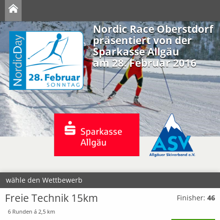
Nordic Race Oberstdorf
präsentiert von der
Sparkasse Allgäu
am 28. Februar 2016
wähle den Wettbewerb
Freie Technik 15km
Finisher:
46
6 Runden á 2,5 km