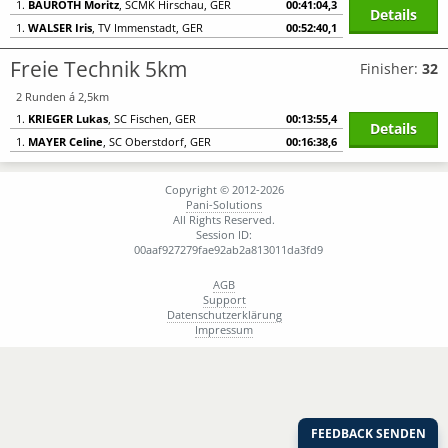
1.
BAUROTH Moritz
, SCMK Hirschau, GER
00:41:04,3
Details
1.
WALSER Iris
, TV Immenstadt, GER
00:52:40,1
Freie Technik 5km
Finisher:
32
2 Runden á 2,5km
1.
KRIEGER Lukas
, SC Fischen, GER
00:13:55,4
Details
1.
MAYER Celine
, SC Oberstdorf, GER
00:16:38,6
Copyright © 2012-2026
Pani-Solutions
All Rights Reserved.
Session ID:
00aaf927279fae92ab2a813011da3fd9
AGB
Support
Datenschutzerklärung
Impressum