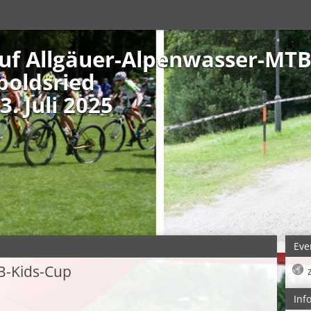
auf Allgäuer-Alpenwasser-MTB
poldsried
. Juli 2025
Eve
B-Kids-Cup
Inf