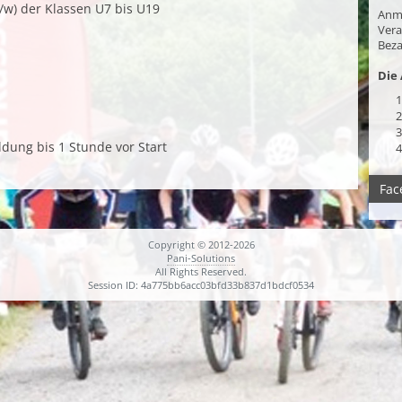
/w) der Klassen U7 bis U19
Anm
Vera
Beza
Die 
1
2
3
dung bis 1 Stunde vor Start
4
Fac
Copyright © 2012-2026
Pani-Solutions
All Rights Reserved.
Session ID: 4a775bb6acc03bfd33b837d1bdcf0534