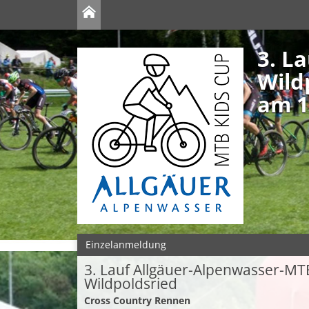
3. L
Wild
am 13
Einzelanmeldung
3. Lauf Allgäuer-Alpenwasser-MT
Wildpoldsried
Cross Country Rennen