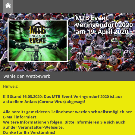
MTB Event
Veringendorf 2020
am 19. April 2020
wähle den Wettbewerb
Hinweis:
!!!!! Stand 16.03.2020: Das MTB Event Veringendorf 2020 ist aus
aktuellem Anlass (Corona-Virus) abgesagt!
Alle bereits gemeldeten Teilnehmer werden schnellstmöglich per
E-Mail informiert.
Weitere Informationen folgen. Bitte informieren Sie sich auch
auf der Veranstalter-Webseite.
Danke für Ihr Verständnis!