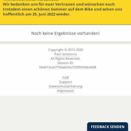
Wir bedanken uns für euer Vertrauen und wünschen euch
trotzdem einen schönen Sommer auf dem Bike und sehen uns
hoffentlich am 25. Juni 2022 wieder.
Noch keine Ergebnisse vorhanden!
Copyright © 2012-2026
Pani-Solutions
All Rights Reserved.
Session ID:
60d813cdd7765ab03a72595f558bd608
AGB
Support
Datenschutzerklärung
Impressum