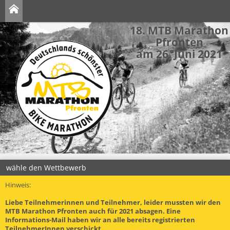
18. MTB Marathon
Pfronten
am 26. Juni 2021
wähle den Wettbewerb
Hinweis:
Liebe Teilnehmerinnen und Teilnehmer, leider mussten wir den
MTB Marathon Pfronten auch für 2021 absagen. Eine
Informations-Mail haben wir an alle bereits registrierten
TeilnehmerInnen verschickt.