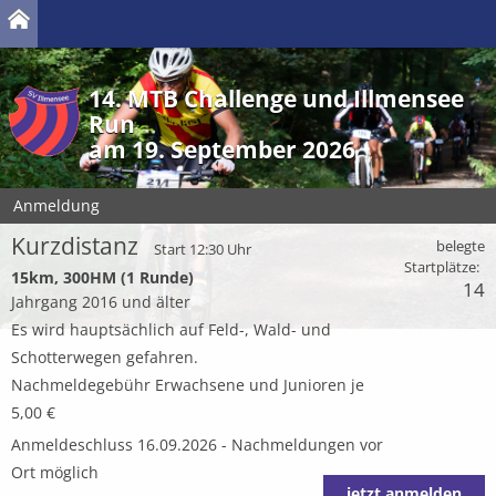
14. MTB Challenge und Illmensee
Run
am 19. September 2026
Anmeldung
Kurzdistanz
belegte
Start 12:30 Uhr
Startplätze:
15km, 300HM (1 Runde)
14
Jahrgang 2016 und älter
Es wird hauptsächlich auf Feld-, Wald- und
Schotterwegen gefahren.
Nachmeldegebühr Erwachsene und Junioren je
5,00 €
Anmeldeschluss 16.09.2026 - Nachmeldungen vor
Ort möglich
jetzt anmelden