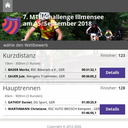
7. MTB-Challenge Illmensee
am 15. September 2018
wähle den Wettbewerb
Kurzdistanz
Finisher:
123
15km - 300hm (1 Runde)
1.
BADER Moritz
, RSC Biberach e.V., GER
00:31:32,1
Details
1.
SAUER Jule
, Mengens Triathleten, GER
00:36:05,2
Hauptrennen
Finisher:
128
45km - 900hm (3 Runden)
1.
GATHOF Daniel
, DG Sport, GER
01:30:25,9
Details
1.
WARTHMANN Christiane
, RSC AUTO BROSCH Kempten , GER
01:46:56,1
Copyright © 2012-2026