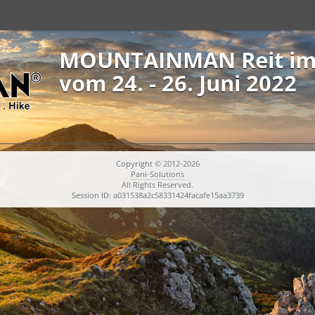
MOUNTAINMAN Reit im
vom 24. - 26. Juni 2022
Copyright © 2012-2026
Pani-Solutions
All Rights Reserved.
Session ID: a031538a2c58331424facafe15aa3739