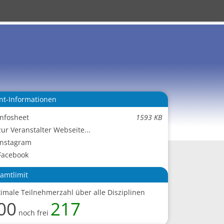
nt-Informationen
Infosheet
1593 KB
zur Veranstalter Webseite...
Instagram
Facebook
amtlimit
imale Teilnehmerzahl über alle Disziplinen
00
217
noch frei