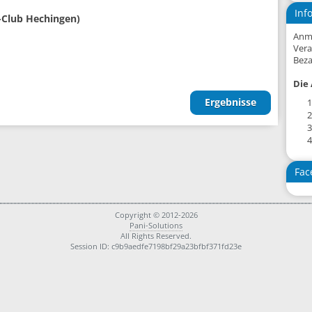
Inf
-Club Hechingen)
Anm
Vera
Beza
Die 
Ergebnisse
1
2
3
4
Fac
Copyright © 2012-2026
Pani-Solutions
All Rights Reserved.
Session ID: c9b9aedfe7198bf29a23bfbf371fd23e