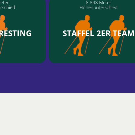
eter
8.848 Meter
rschied
Höhenunterschied
RESTING
STAFFEL 2ER TEAM