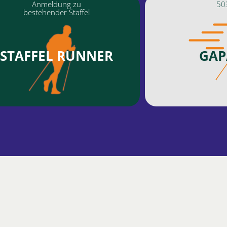
Anmeldung zu
50
bestehender Staffel
STAFFEL RUNNER
GAP