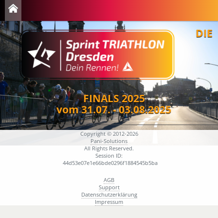
DIE
FINALS 2025
vom 31.07. - 03.08.2025
Copyright © 2012-2026
Pani-Solutions
All Rights Reserved.
Session ID:
44d53e07e1e66bde0296f1884545b5ba
AGB
Support
Datenschutzerklärung
Impressum