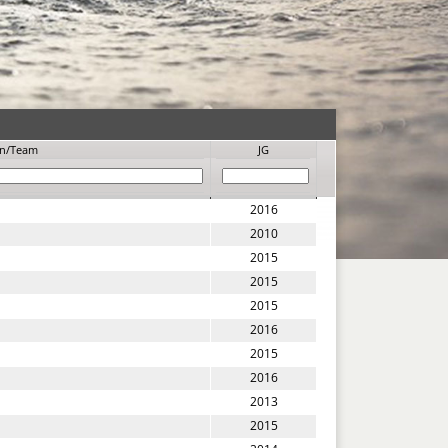
in/Team
JG
2016
2010
2015
2015
2015
2016
2015
2016
2013
2015