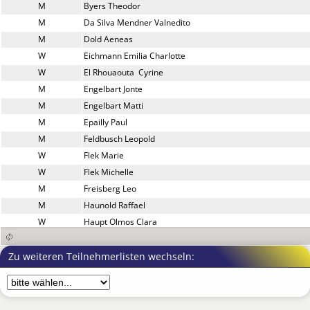
M
Byers Theodor
M
Da Silva Mendner Valnedito
M
Dold Aeneas
W
Eichmann Emilia Charlotte
W
El Rhouaouta  Cyrine
M
Engelbart Jonte
M
Engelbart Matti
M
Epailly Paul
M
Feldbusch Leopold
W
Flek Marie
W
Flek Michelle
M
Freisberg Leo
M
Haunold Raffael
W
Haupt Olmos Clara
M
Helm Felix
W
Helm Luise
Zu weiteren Teilnehmerlisten wechseln:
W
Henkel Klara
W
Izzi Chiara
M
Izzi Leonardo