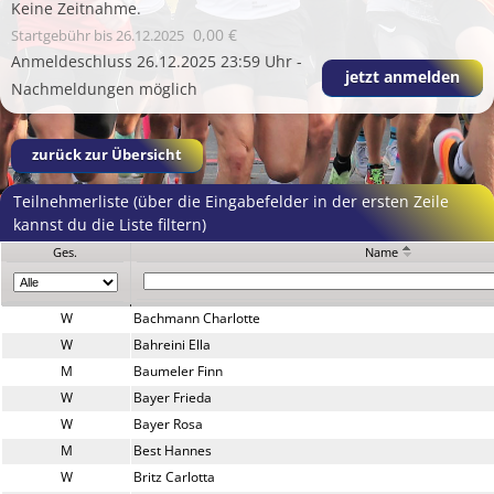
Keine Zeitnahme.
0,00 €
Startgebühr
bis 26.12.2025
Anmeldeschluss 26.12.2025 23:59 Uhr -
jetzt anmelden
Nachmeldungen möglich
zurück zur Übersicht
Teilnehmerliste (über die Eingabefelder in der ersten Zeile
kannst du die Liste filtern)
Ges.
Name
W
Bachmann Charlotte
W
Bahreini Ella
M
Baumeler Finn
W
Bayer Frieda
W
Bayer Rosa
M
Best Hannes
W
Britz Carlotta