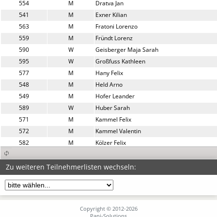
554
M
Dratva Jan
541
M
Exner Kilian
563
M
Fratoni Lorenzo
559
M
Fründt Lorenz
590
W
Geisberger Maja Sarah
595
W
Großfuss Kathleen
577
M
Hany Felix
548
M
Held Arno
549
M
Hofer Leander
589
W
Huber Sarah
571
M
Kammel Felix
572
M
Kammel Valentin
582
M
Kölzer Felix
591
W
Kraeusel Zoe
594
W
Landzettel Laura
Zu weiteren Teilnehmerlisten wechseln:
556
M
Langer Maximilian
561
M
Leichtle Luis
557
M
Lercher Luis
Copyright © 2012-2026
583
W
Lukas Carlotta
Pani-Solutions