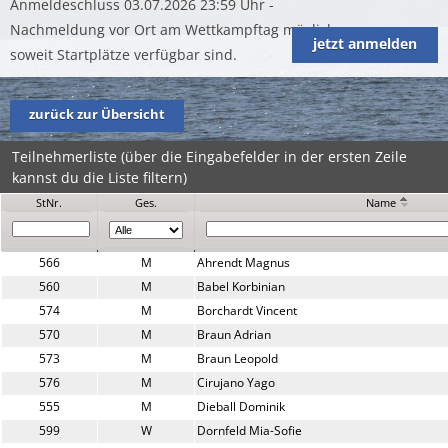
Anmeldeschluss 03.07.2026 23:59 Uhr -
Nachmeldung vor Ort am Wettkampftag möglich
jetzt anmelden
soweit Startplätze verfügbar sind.
zurück zur Übersicht
Teilnehmerliste (über die Eingabefelder in der ersten Zeile
kannst du die Liste filtern)
StNr.
Ges.
Name
566
M
Ahrendt Magnus
560
M
Babel Korbinian
574
M
Borchardt Vincent
570
M
Braun Adrian
573
M
Braun Leopold
576
M
Cirujano Yago
555
M
Dieball Dominik
599
W
Dornfeld Mia-Sofie