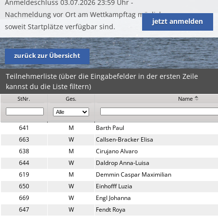
Anmeldeschluss 03.07.2026 23:59 Uhr -
Nachmeldung vor Ort am Wettkampftag möglich
jetzt anmelden
soweit Startplätze verfügbar sind.
zurück zur Übersicht
Teilnehmerliste (über die Eingabefelder in der ersten Zeile
kannst du die Liste filtern)
StNr.
Ges.
Name
641
M
Barth Paul
663
W
Callsen-Bracker Elisa
638
M
Cirujano Alvaro
644
W
Daldrop Anna-Luisa
619
M
Demmin Caspar Maximilian 
650
W
Einhofff Luzia
669
W
Engl Johanna
647
W
Fendt Roya