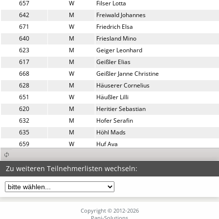
657
W
Filser Lotta
642
M
Freiwald Johannes
671
W
Friedrich Elsa
640
M
Friesland Mino
623
M
Geiger Leonhard
617
M
Geißler Elias
668
W
Geißler Janne Christine 
628
M
Häuserer Cornelius
651
W
Häußler Lilli
620
M
Heritier Sebastian
632
M
Hofer Serafin
635
M
Höhl Mads
659
W
Huf Ava
606
M
Jopen Mats
625
M
Karpus Lukas
Zu weiteren Teilnehmerlisten wechseln:
637
M
Kittel Leon
622
M
Kolyvashko Danyil
643
W
Kratzer Mia Magdalena
Copyright © 2012-2026
670
W
Krupitscheff Emma
Pani-Solutions