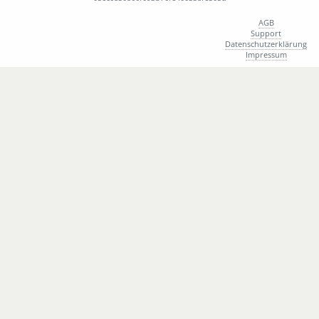
726
M
Possin Moritz
AGB
720
M
Raimer Alexander
Support
Datenschutzerklärung
729
M
Rüdiger Niklas
Impressum
739
W
Sattler Elke
754
W
Schamp Erin
715
M
Schätz Michael
749
W
Schaumberger Eva
737
W
Schmid Christine
730
M
Schmid Robin
744
W
Schmidtmayer Silke
757
W
Streiger De Paul Sara