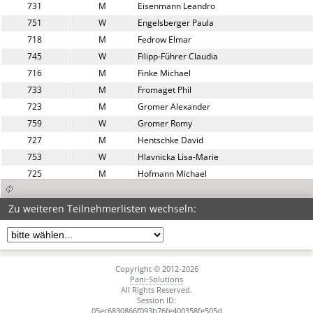
731
M
Eisenmann Leandro
751
W
Engelsberger Paula
718
M
Fedrow Elmar
745
W
Filipp-Führer Claudia
716
M
Finke Michael
733
M
Fromaget Phil
723
M
Gromer Alexander
759
W
Gromer Romy
727
M
Hentschke David
753
W
Hlavnicka Lisa-Marie
725
M
Hofmann Michael
741
W
Kaboth Karen
743
W
Kraemer Alexandra
Zu weiteren Teilnehmerlisten wechseln:
734
M
Kraemer Dominik
735
M
Kraemer Moritz
721
M
Kraemer Oliver
Copyright © 2012-2026
732
M
Krämer Jannik
Pani-Solutions
All Rights Reserved.
742
W
Lippka Sylwia
Session ID:
738
W
Petershagen Anja
05ec6830866f093b76fe400358fe505d