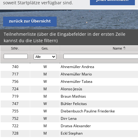
soweit Startplätze verfügbar sind.
zurück zur Übersicht
Teilnehmerliste (über die Eingabefelder in der ersten Zeile
kannst du die Liste filtern)
StNr.
Ges.
Name
740
W
Ahnemüller Andrea
717
M
Ahnemüller Mario
756
W
Ahnemüller Tabea
724
M
Alonso Jesús
719
M
Braun Mathias
747
W
Bühler Felicitas
755
W
Diebenbusch Pauline Friederike
752
W
Dirr Lena
722
M
Dratva Alexander
728
M
Eckl Stephan